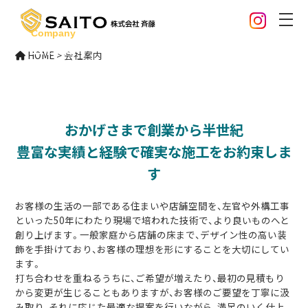
Company
会社案内
HOME
>
会社案内
おかげさまで創業から半世紀
豊富な実績と経験で確実な施工をお約束しま
す
お客様の生活の一部である住まいや店舗空間を、左官や外構工事
といった50年にわたり現場で培われた技術で、より良いものへと
創り上げます。一般家庭から店舗の床まで、デザイン性の高い装
飾を手掛けており、お客様の理想を形にすることを大切にしてい
ます。
打ち合わせを重ねるうちに、ご希望が増えたり、最初の見積もり
から変更が生じることもありますが、お客様のご要望を丁寧に汲
み取り、それに応じた最適な提案を行いながら、満足のいく仕上